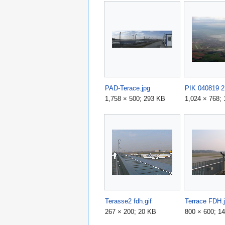
PAD-Terace.jpg
PIK 040819 2
1,758 × 500; 293 KB
1,024 × 768;
Terasse2 fdh.gif
Terrace FDH.
267 × 200; 20 KB
800 × 600; 1