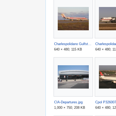
Charlespolidano Gulfstream.jpg
Charlespolidan
640 × 480; 115 KB
640 × 480; 1
CIA-Departures.jpg
Cpol P326007
1,000 × 750; 208 KB
640 × 480; 1