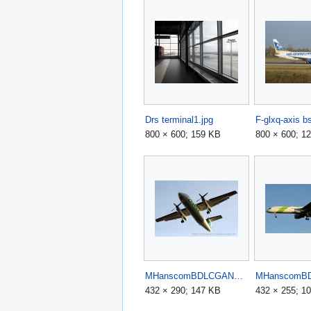
Drs terminal1.jpg
F-glxq-axis bs
800 × 600; 159 KB
800 × 600; 1
MHanscomBDLCGANS.jpg
432 × 290; 147 KB
432 × 255; 1