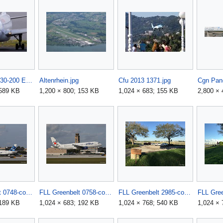
Air Europa A330-200 EC-JGQ GCXO 014.jpg
Altenrhein.jpg
Cfu 2013 1371.jpg
Cgn Pan
 589 KB
1,200 × 800; 153 KB
1,024 × 683; 155 KB
2,800 × 
FLL Greenbelt 0748-copy.jpg
FLL Greenbelt 0758-copy.jpg
FLL Greenbelt 2985-copy.jpg
 189 KB
1,024 × 683; 192 KB
1,024 × 768; 540 KB
1,024 × 