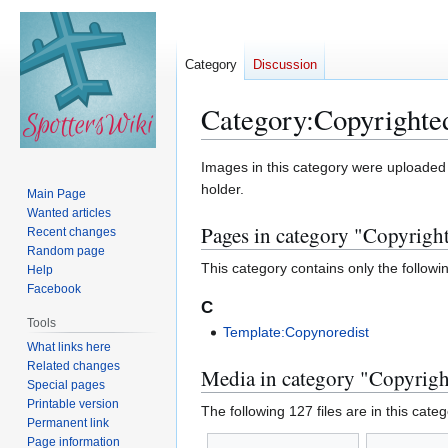
Category
Discussion
Category
:
Copyrighte
Jump
Jump
Images in this category were uploaded s
to
to
holder.
Main Page
navigation
search
Wanted articles
Pages in category "Copyrigh
Recent changes
Random page
This category contains only the followi
Help
Facebook
C
Tools
Template:Copynoredist
What links here
Related changes
Media in category "Copyrigh
Special pages
Printable version
The following 127 files are in this categ
Permanent link
Page information