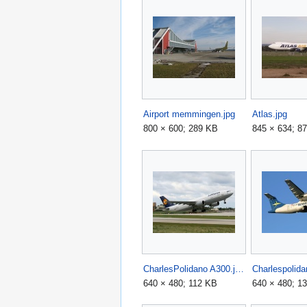
Airport memmingen.jpg
Atlas.jpg
800 × 600; 289 KB
845 × 634; 8
CharlesPolidano A300.jpg
640 × 480; 112 KB
640 × 480; 1