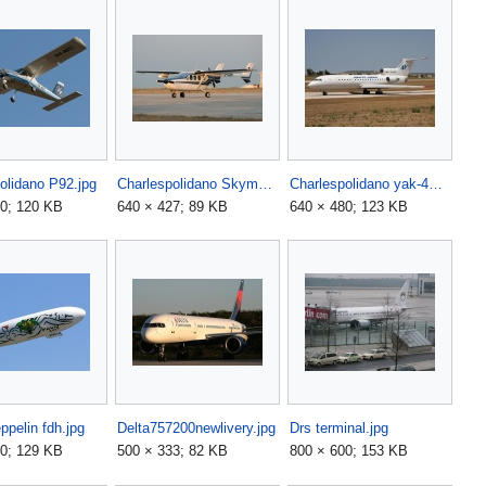
olidano P92.jpg
Charlespolidano Skymaster.jpg
Charlespolidano yak-42.jpg
80; 120 KB
640 × 427; 89 KB
640 × 480; 123 KB
ppelin fdh.jpg
Delta757200newlivery.jpg
Drs terminal.jpg
00; 129 KB
500 × 333; 82 KB
800 × 600; 153 KB