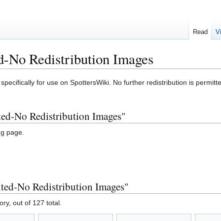
Read
V
d-No Redistribution Images
pecifically for use on SpottersWiki. No further redistribution is permitt
ted-No Redistribution Images"
ng page.
ted-No Redistribution Images"
ory, out of 127 total.