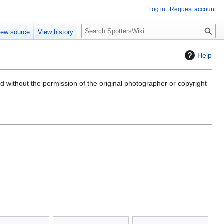
Log in
Request account
S
iew source
View history
e
a
Help
r
c
h
ed without the permission of the original photographer or copyright