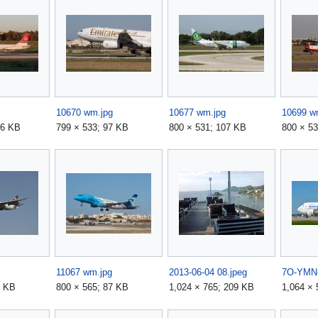
10670 wm.jpg
10677 wm.jpg
10699 w
36 KB
799 × 533; 97 KB
800 × 531; 107 KB
800 × 53
11067 wm.jpg
2013-06-04 08.jpeg
7O-YMN
3 KB
800 × 565; 87 KB
1,024 × 765; 209 KB
1,064 × 