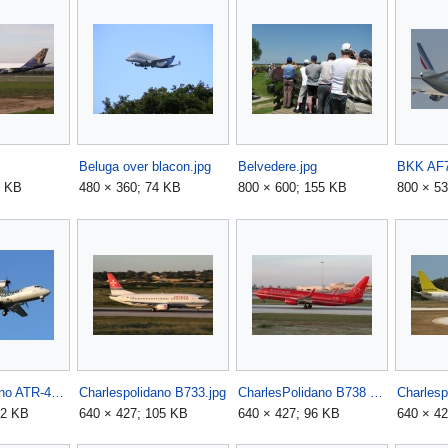
Beluga over blacon.jpg
Belvedere.jpg
BKK AF7
7 KB
480 × 360; 74 KB
800 × 600; 155 KB
800 × 53
Charlespolidano ATR-42.jpg
Charlespolidano B733.jpg
CharlesPolidano B738 2.jpg
Charlesp
32 KB
640 × 427; 105 KB
640 × 427; 96 KB
640 × 42