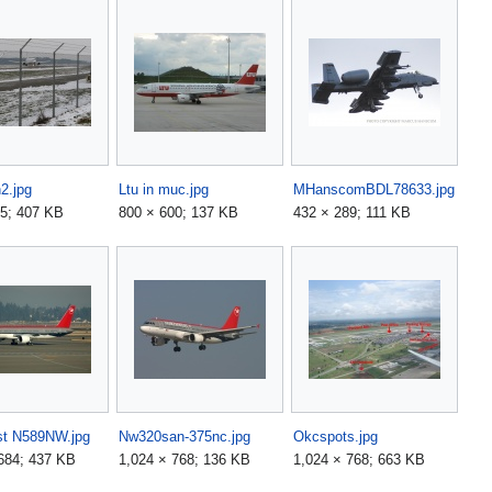
2.jpg
Ltu in muc.jpg
MHanscomBDL78633.jpg
35; 407 KB
800 × 600; 137 KB
432 × 289; 111 KB
st N589NW.jpg
Nw320san-375nc.jpg
Okcspots.jpg
684; 437 KB
1,024 × 768; 136 KB
1,024 × 768; 663 KB