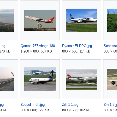
.jpg
Qantas 767 vhogo 180605 G edited.jpg
Ryanair EI-DPO.jpg
Schelsst
 178 KB
1,200 × 800; 637 KB
800 × 600; 114 KB
800 × 60
jpg
Zeppelin fdh.jpg
Zrh 1 1.jpg
Zrh 1 2.j
43 KB
800 × 600; 129 KB
800 × 533; 102 KB
800 × 5