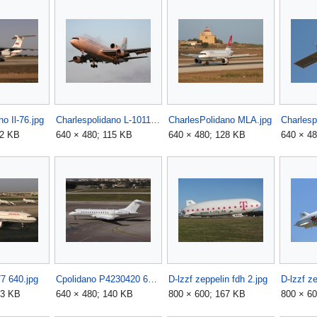
o Il-76.jpg
Charlespolidano L-1011.jpg
CharlesPolidano MLA.jpg
Charlesp
12 KB
640 × 480; 115 KB
640 × 480; 128 KB
640 × 4
7 640.jpg
Cpolidano P4230420 640.jpg
D-lzzf zeppelin fdh 2.jpg
D-lzzf ze
23 KB
640 × 480; 140 KB
800 × 600; 167 KB
800 × 6