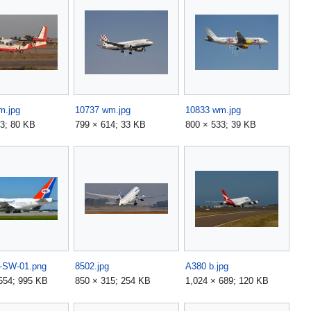
m.jpg
10737 wm.jpg
10833 wm.jpg
3; 80 KB
799 × 614; 33 KB
800 × 533; 39 KB
-SW-01.png
8502.jpg
A380 b.jpg
554; 995 KB
850 × 315; 254 KB
1,024 × 689; 120 KB