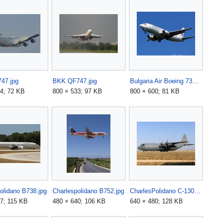
47.jpg
BKK QF747.jpg
Bulgaria Air Boeing 737 LZ-BOO.jpg
4; 72 KB
800 × 533; 97 KB
800 × 600; 81 KB
olidano B738.jpg
Charlespolidano B752.jpg
CharlesPolidano C-130.jpg
7; 115 KB
480 × 640; 106 KB
640 × 480; 128 KB