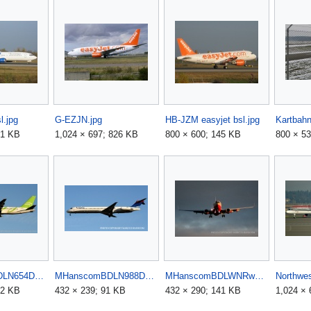
l.jpg
G-EZJN.jpg
HB-JZM easyjet bsl.jpg
Kartbahn
21 KB
1,024 × 697; 826 KB
800 × 600; 145 KB
800 × 5
MHanscomBDLN654DL.jpg
MHanscomBDLN988DL.jpg
MHanscomBDLWNRwy33.jpg
Northwe
02 KB
432 × 239; 91 KB
432 × 290; 141 KB
1,024 × 