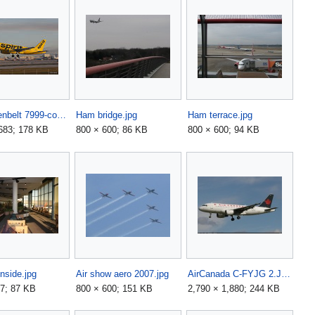
FLL Greenbelt 7999-copy.jpg
Ham bridge.jpg
Ham terrace.jpg
683; 178 KB
800 × 600; 86 KB
800 × 600; 94 KB
nside.jpg
Air show aero 2007.jpg
AirCanada C-FYJG 2.JPG
7; 87 KB
800 × 600; 151 KB
2,790 × 1,880; 244 KB