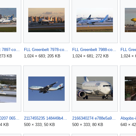
FLL Greenbelt 7897-copy.jpg
FLL Greenbelt 7978-copy.jpg
FLL Greenbelt 7988-copy.jpg
 273 KB
1,024 × 683; 205 KB
1,024 × 681; 272 KB
1,024 × 
0az ESNZ 180207 065.jpg
2117455235 148449b451.jpg
2166340274 e788e5a9a2.jpg
Abqobs-i
24 KB
500 × 333; 50 KB
500 × 333; 80 KB
640 × 42