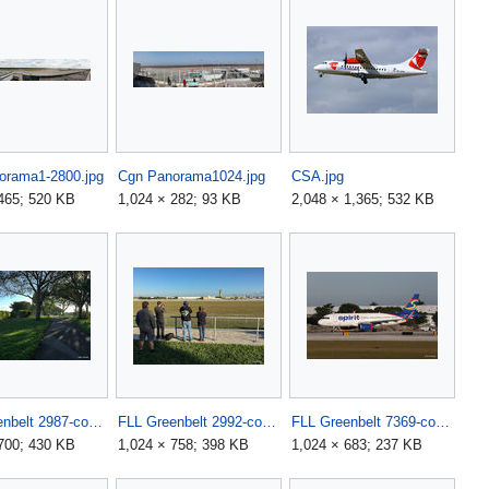
orama1-2800.jpg
Cgn Panorama1024.jpg
CSA.jpg
465; 520 KB
1,024 × 282; 93 KB
2,048 × 1,365; 532 KB
FLL Greenbelt 2987-copy.jpg
FLL Greenbelt 2992-copy.jpg
FLL Greenbelt 7369-copy.jpg
700; 430 KB
1,024 × 758; 398 KB
1,024 × 683; 237 KB