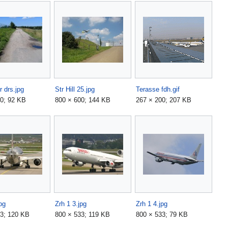
r drs.jpg
Str Hill 25.jpg
Terasse fdh.gif
0; 92 KB
800 × 600; 144 KB
267 × 200; 207 KB
pg
Zrh 1 3.jpg
Zrh 1 4.jpg
33; 120 KB
800 × 533; 119 KB
800 × 533; 79 KB